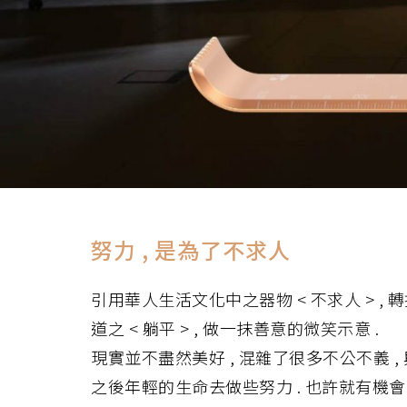
努力 , 是為了不求人
引用華人生活文化中之器物 < 不求人 > , 轉換
道之 < 躺平 > , 做一抹善意的微笑示意 .
現實並不盡然美好 , 混雜了很多不公不義 , 與
之後年輕的生命去做些努力 . 也許就有機會改