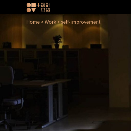
Home
>
Work
>
self-improvement