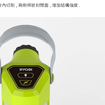
切割 , 兩側條狀封閉面 , 增加結構強度 .