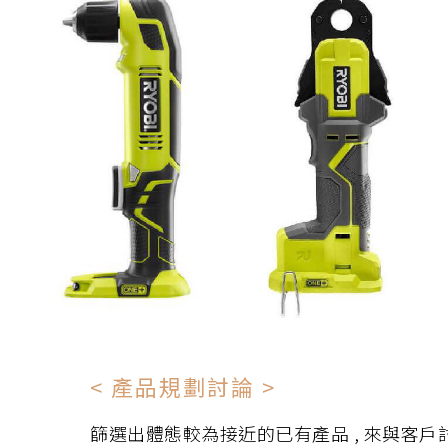
< 產品規劃討論 >
篩選出體態較為接近的已有產品 , 來與客戶討