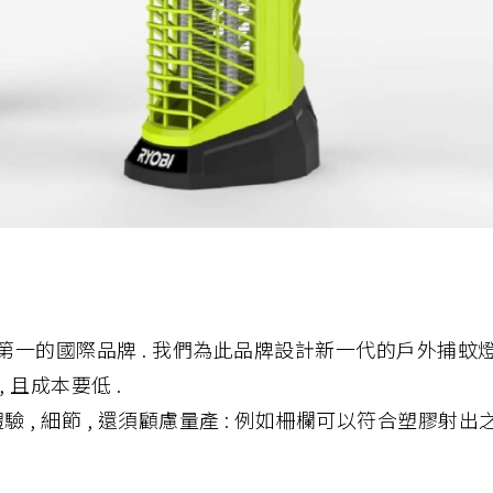
第一的國際品牌 . 我們為此品牌設計新一代的戶外捕蚊燈 
, 且成本要低 .
 , 細節 , 還須顧慮量產 : 例如柵欄可以符合塑膠射出之技術