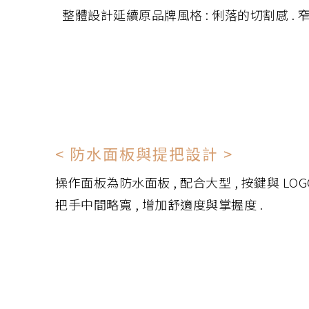
整體設計延續原品牌風格 : 俐落的切割感 . 窄
< 防水面板與提把設計 >
操作面板為防水面板 , 配合大型 , 按鍵與 LOG
把手中間略寬 , 增加舒適度與掌握度 .