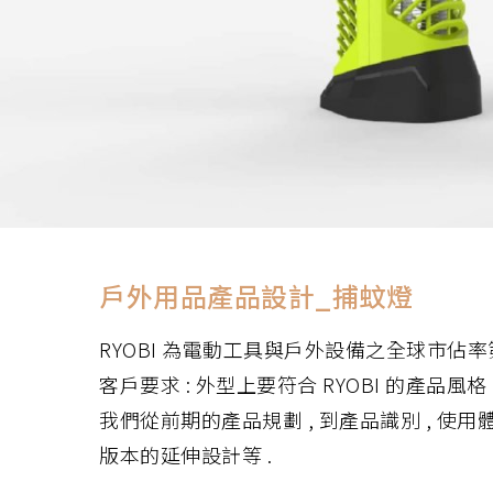
戶外用品產品設計_捕蚊燈
RYOBI 為電動工具與戶外設備之全球市佔率
客戶要求 : 外型上要符合 RYOBI 的產品風格 
我們從前期的產品規劃 , 到產品識別 , 使用體驗
版本的延伸設計等 .