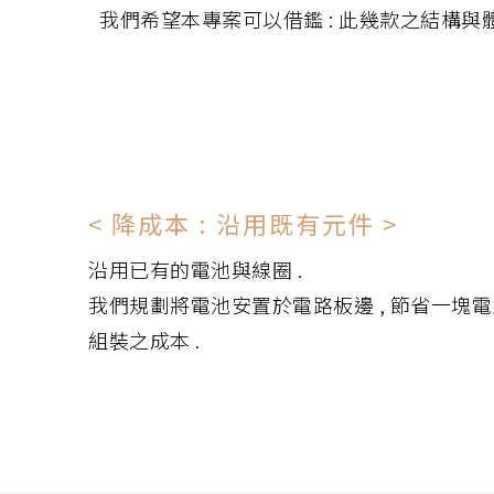
我們希望本專案可以借鑑 : 此幾款之結構與體態 
< 降成本 : 沿用既有元件 >
沿用已有的電池與線圈 .
我們規劃將電池安置於電路板邊 , 節省一塊電路
組裝之成本 .