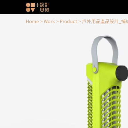
Home
>
Work
>
Product
>
戶外用品產品設計_捕