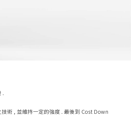
.
 , 並維持一定的強度 . 最後到 Cost Down