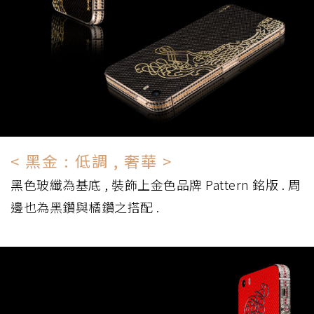
< 黑金 : 低調 , 奢華 >
黑色玻纖為基底 , 裝飾上金色品牌 Pattern 銘版 . 周
邊也為黑鑽與橘鑽之搭配 .