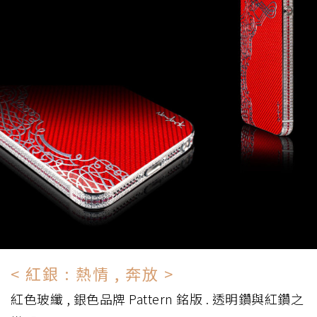
< 紅銀 : 熱情 , 奔放 >
紅色玻纖 , 銀色品牌 Pattern 銘版 . 透明鑽與紅鑽之