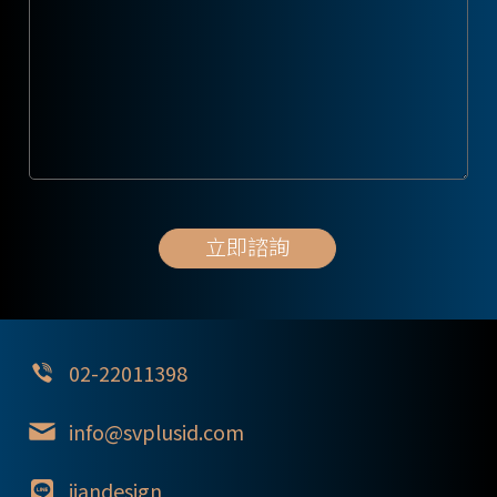
02-22011398
info@svplusid.com
iiandesign