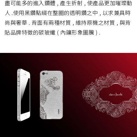
盡可能多的進入鑽體 , 產生折射 , 使產品更加璀璨動
人 .使用黑鑽點綴在整圈的透明鑽之中 , 以求兼具時
尚與奢華 . 背面有兩種材質 , 維持原機之材質 , 與背
貼品牌特徵的碳玻纖 ( 內鑲形象圖騰 ) .