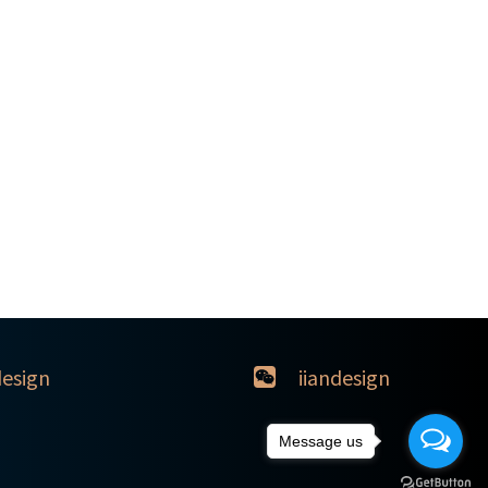
design
iiandesign
Message us