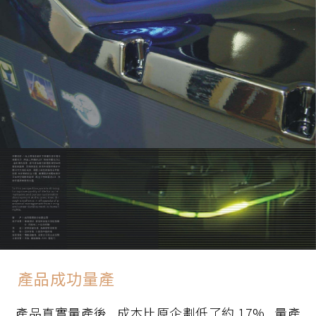
產品成功量產
產品真實量產後 , 成本比原企劃低了約 17% . 量產