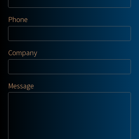
Phone
Company
Message