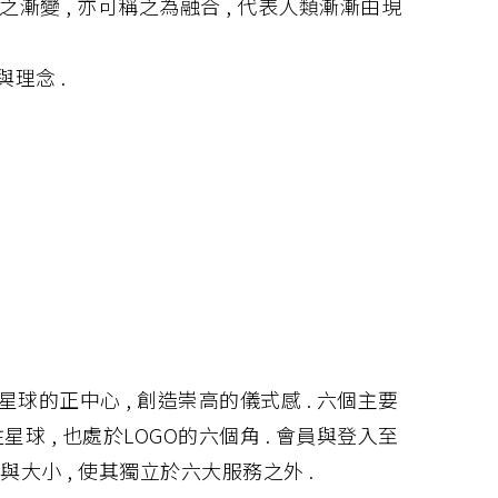
漸變 , 亦可稱之為融合 , 代表人類漸漸由現
理念 .
星球的正中心 , 創造崇高的儀式感 . 六個主要
球 , 也處於LOGO的六個角 . 會員與登入至
色與大小 , 使其獨立於六大服務之外 .