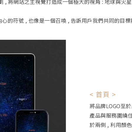
 將網站之主視覺打造成一個極大的視角 : 地球與火星之
心的符號 , 也像是一個召喚 , 告訴用戶我們共同的目標與
< 首頁 >
將品牌LOGO至於
產品與服務圍繞住星
於兩側 , 利用顏