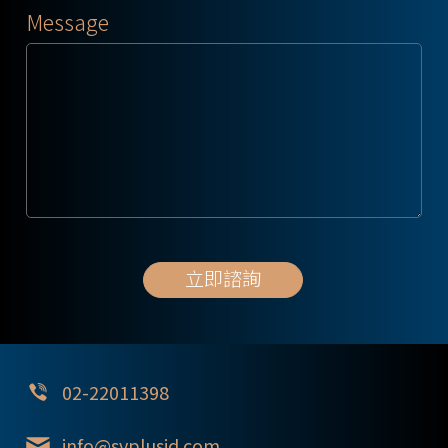
Message
02-22011398
info@svplusid.com