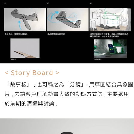
< Story Board >
「故事板」 , 也可稱之為「分鏡」. 用草圖結合具象圖
片 , 去讓客戶理解動畫大致的動態方式等 . 主要適用
於前期的溝通與討論 .