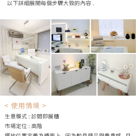
以下詳細展開每個步驟大致的內容 .
< 使用情境 >
生意模式 : 診間即展櫃
市場定位 : 高階
擺放位置定義為檯面上 , 因為較具精品與貴重感 . 且