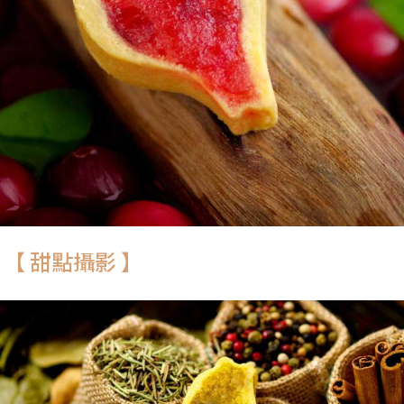
【 甜點攝影 】