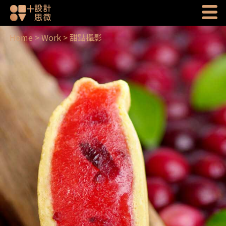
Home
>
Work
>
甜點攝影